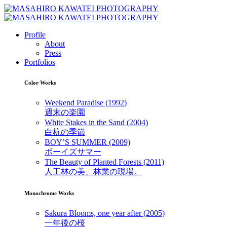
Profile
About
Press
Portfolios
Color Works
Weekend Paradise (1992)
週末の楽園
White Stakes in the Sand (2004)
白杭の季節
BOY’S SUMMER (2009)
ボーイズサマー
The Beauty of Planted Forests (2011)
人工林の美、林業の現場。
Monochrome Works
Sakura Blooms, one year after (2005)
一年後の桜