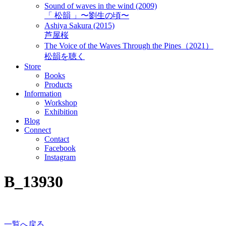
Sound of waves in the wind (2009)
「 松韻 」〜劉生の頃〜
Ashiya Sakura (2015)
芦屋桜
The Voice of the Waves Through the Pines（2021）
松韻を聴く
Store
Books
Products
Information
Workshop
Exhibition
Blog
Connect
Contact
Facebook
Instagram
B_13930
一覧へ戻る