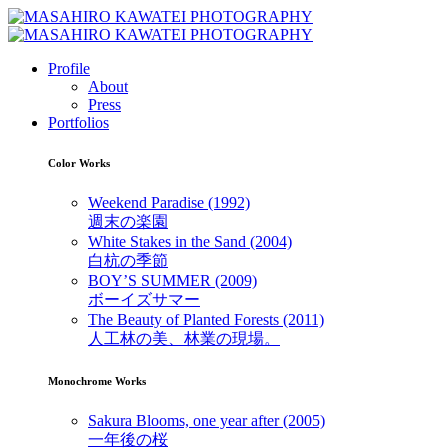
Profile
About
Press
Portfolios
Color Works
Weekend Paradise (1992)
週末の楽園
White Stakes in the Sand (2004)
白杭の季節
BOY’S SUMMER (2009)
ボーイズサマー
The Beauty of Planted Forests (2011)
人工林の美、林業の現場。
Monochrome Works
Sakura Blooms, one year after (2005)
一年後の桜