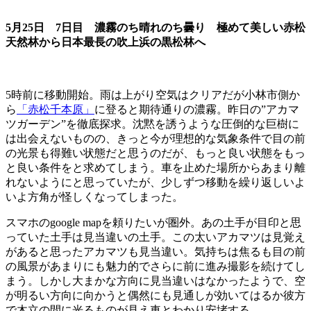
5月25日 7日目 濃霧のち晴れのち曇り 極めて美しい赤松
天然林から日本最長の吹上浜の黒松林へ
5時前に移動開始。雨は上がり空気はクリアだが小林市側か
ら
「赤松千本原」
に登ると期待通りの濃霧。昨日の”アカマ
ツガーデン”を徹底探求。沈黙を誘うような圧倒的な巨樹に
は出会えないものの、きっと今が理想的な気象条件で目の前
の光景も得難い状態だと思うのだが、もっと良い状態をもっ
と良い条件をと求めてしまう。車を止めた場所からあまり離
れないようにと思っていたが、少しずつ移動を繰り返しいよ
いよ方角が怪しくなってしまった。
スマホのgoogle mapを頼りたいが圏外。あの土手が目印と思
っていた土手は見当違いの土手。この太いアカマツは見覚え
があると思ったアカマツも見当違い。気持ちは焦るも目の前
の風景があまりにも魅力的でさらに前に進み撮影を続けてし
まう。しかし大まかな方向に見当違いはなかったようで、空
が明るい方向に向かうと偶然にも見通しが効いてはるか彼方
で木立の間に光るものが見え車とわかり安堵する。