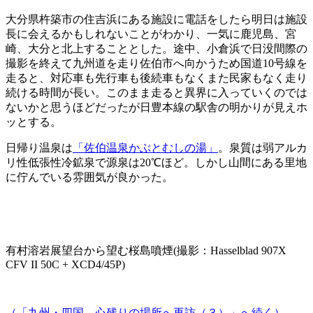
大分県杵築市の住吉浜にある施設に電話をしたら明日は施設
長に会えるかもしれないことがわかり、一気に鹿児島、宮
崎、大分と北上することとした。途中、小倉浜で日没間際の
撮影を終えて九州道を走り佐伯市へ向かうため国道10号線を
走ると、対応車も先行車も後続車もなくまた民家もなく走り
続ける時間が長い。このまま走ると異界に入っていくのでは
ないかと思うほどだったが日豊本線の駅舎の明かりが見えホ
ッとする。
日帰り温泉は
「佐伯温泉かぶとむしの湯」
。泉質は弱アルカ
リ性低張性冷鉱泉で源泉は20℃ほど。しかし山間にある里地
に佇んでいる雰囲気が良かった。
有村溶岩展望台から望む桜島噴煙(撮影：Hasselblad 907X
CFV II 50C + XCD4/45P)
（「九州・四国、心残りの場所へ再訪（３）」へ続く）