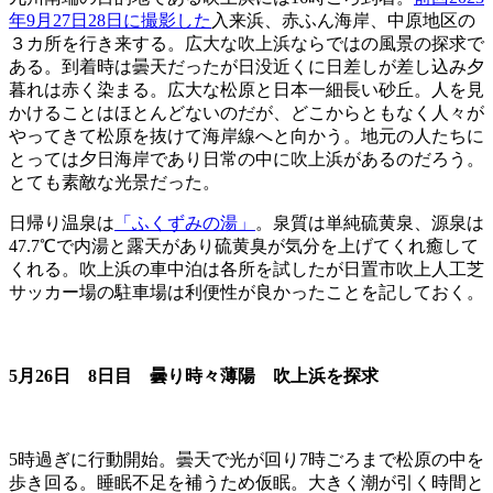
年9月27日28日に撮影した
入来浜、赤ふん海岸、中原地区の
３カ所を行き来する。広大な吹上浜ならではの風景の探求で
ある。到着時は曇天だったが日没近くに日差しが差し込み夕
暮れは赤く染まる。広大な松原と日本一細長い砂丘。人を見
かけることはほとんどないのだが、どこからともなく人々が
やってきて松原を抜けて海岸線へと向かう。地元の人たちに
とっては夕日海岸であり日常の中に吹上浜があるのだろう。
とても素敵な光景だった。
日帰り温泉は
「ふくずみの湯」
。泉質は単純硫黄泉、源泉は
47.7℃で内湯と露天があり硫黄臭が気分を上げてくれ癒して
くれる。吹上浜の車中泊は各所を試したが日置市吹上人工芝
サッカー場の駐車場は利便性が良かったことを記しておく。
5月26日 8日目 曇り時々薄陽 吹上浜を探求
5時過ぎに行動開始。曇天で光が回り7時ごろまで松原の中を
歩き回る。睡眠不足を補うため仮眠。大きく潮が引く時間と