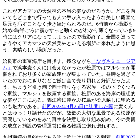
これがアカマツの天然林の本当の姿なのだろうか。どこを向
いてもどこまで行っても人の手が入ったような美しい庭園で
足元を汚すことなく歩き続けられるのだ。6時前から撮影を
始め8時半ごろに霧がすっと動くのがわかり薄くなっていき9
時にはクリアになってしまったので撮影終了。全国を巡って
ようやくアカマツの天然美林といえる場所に来れたように思
う。素晴らしい場所だった。
姶良市の重富海岸を目指す。残念ながら
「なぎさミュージア
ム」
で浜本麦くんには会えなかったが松原ではマルシェが開
催されており多くの家族連れが集まっていた。昼時を過ぎて
いたのでおにぎりなどご飯は全て売り切れと好評だったよ
う。ちょうど引き潮で潮干狩りをする家族、松の下でくつろ
ぐ家族、マルシェを散策する家族。松原のある海岸の理想的
な姿がここにある。錦江湾に浮かぶ桜島が松原越しに望める
のも魅力である。
前回2023年9月25日に訪問した際
に麦くん
とはゆっくり話せたのだが、故郷の大切な風景である松原が
荒廃しているのをみて再生を決意し取り組み始め、今の美観
の成立と施設の管理運営に至る物語に惚れ惚れする。
九州南端の目的地である吹上浜には16時ごろ到着。
前回2023