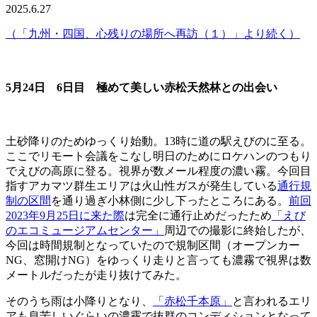
2025.6.27
（「九州・四国、心残りの場所へ再訪（１）」より続く）
5月24日 6日目 極めて美しい赤松天然林との出会い
土砂降りのためゆっくり始動。13時に道の駅えびのに至る。
ここでリモート会議をこなし明日のためにロケハンのつもり
でえびの高原に登る。視界が数メール程度の濃い霧。今回目
指すアカマツ群生エリアは火山性ガスが発生している
通行規
制の区間
を通り過ぎ小林側に少し下ったところにある。
前回
2023年9月25日に来た際
は完全に通行止めだったため
「えび
のエコミュージアムセンター」
周辺での撮影に終始したが、
今回は時間規制となっていたので規制区間（オープンカー
NG、窓開けNG）をゆっくり走りと言っても濃霧で視界は数
メートルだったが走り抜けてみた。
そのうち雨は小降りとなり、
「赤松千本原」
と言われるエリ
アも息苦しいぐらいの濃霧で抜群のコンディションとなって