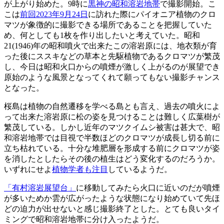
が上がり始めた。9時に
黒神の昭和溶岩地帯
で撮影開始。こ
こは
前回2023年9月24日
に訪れた際にパイオニア植物のクロ
マツが象徴的に撮影できる場所であることを把握していた
め、何としても1枚を作り出したいと考えていた。昭和
21(1946)年の昭和噴火で出来たこの溶岩原には、地衣類が育
った後にススキなどの草本と先駆植物であるクロマツが繁茂
し、今日は昭和火口からの噴煙が激しく上がるのが展望でき
原始のような風景となってくれて願ってもない撮影チャンス
となった。
桜島は植物の自然遷移を学べる島とも言え、過去の噴火によ
って出来た溶岩原に松の姿を見つけることは難しく広葉樹が
繁茂している。しかし近年のマツクイムシ被害は甚大で、昭
和溶岩地帯では目視で半数ほどのクロマツが成長し切る前に
立ち枯れている。十分な堆肥層を形成する前にクロマツが姿
を消したとしたらその後の植生はどう変化するのだろうか。
いずれにせよ
植物学者も注目
しているようだ。
「有村溶岩展望台」
に移動してみたら火口に近いのだが噴煙
が多いためか雲が広がったような状態になり始めていて先ほ
どの迫力が出せないと感じ撮影終了とした。とても良いタイ
ミングで昭和溶岩地帯に分け入ったようだ。