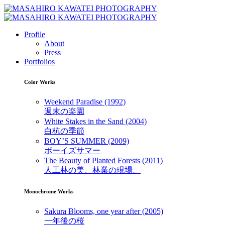
Profile
About
Press
Portfolios
Color Works
Weekend Paradise (1992)
週末の楽園
White Stakes in the Sand (2004)
白杭の季節
BOY’S SUMMER (2009)
ボーイズサマー
The Beauty of Planted Forests (2011)
人工林の美、林業の現場。
Monochrome Works
Sakura Blooms, one year after (2005)
一年後の桜