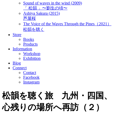
Sound of waves in the wind (2009)
「 松韻 」〜劉生の頃〜
Ashiya Sakura (2015)
芦屋桜
The Voice of the Waves Through the Pines（2021）
松韻を聴く
Store
Books
Products
Information
Workshop
Exhibition
Blog
Connect
Contact
Facebook
Instagram
松韻を聴く旅 九州・四国、
心残りの場所へ再訪（２）