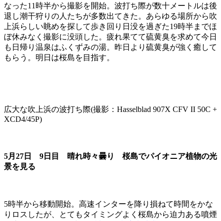
なった11時半から撮影を開始。波打ち際が数十メートルは後
退し潮干狩りの人たちが多数出てきた。あらゆる場所から吹
上浜らしい眺めを探して歩き回り日没を過ぎた19時半までほ
ぼ休みなく撮影に没頭した。疲れ果てて硫黄臭を求めて今日
も日帰り温泉はふくずみの湯。昨日より硫黄臭が強く癒して
もらう。明日は桜島を目指す。
広大な吹上浜の波打ち際(撮影：Hasselblad 907X CFV II 50C +
XCD4/45P)
5月27日 9日目 晴れ時々曇り 桜島でパイオニア植物の光
景を見る
5時半から移動開始。高速インターを降り損ねて時間をかな
りロスしたが、とてもタイミングよく桜島から迫力ある噴煙