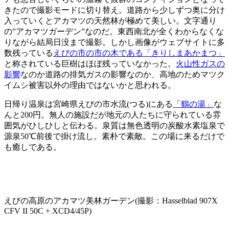
きたので撮影モードに切り替え。道路から少しずつ奥に分け
入っていくとアカマツの天然林が極めて美しい。文字通り
の”アカマツガーデン”なのだ。東西南北が全くわからなくな
りながら結局日没まで撮影。しかし画像がウェブサイトに多
数残っている
えびの市の市の木である「きりしまあかまつ」
と称されている巨樹はほぼ残っていなかった。
火山性ガスの
影響
なのか道路の排気ガスの影響なのか、高地のためマツク
イムシ被害以外の理由ではないかと思われる。
日帰り温泉は宮崎県えびの市水流(つる)にある
「鶴の湯」
な
んと200円。無人の施設だが地元の人たちに守られている雰
囲気がひしひしと伝わる。泉質は無色透明の炭酸水素塩泉で
源泉50℃前後で掛け流し。素朴で素敵。この場に来るだけで
も癒しである。
えびの高原のアカマツ美林ガーデン(撮影：Hasselblad 907X
CFV II 50C + XCD4/45P)