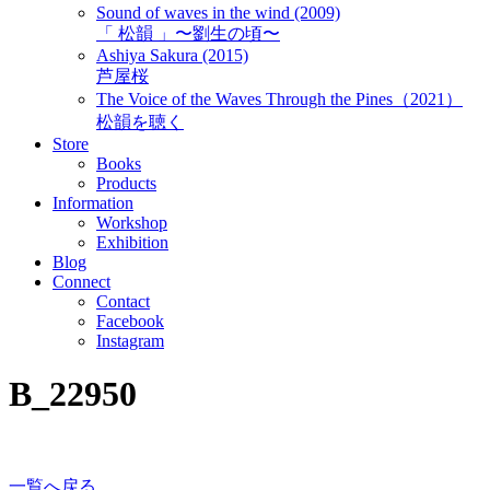
Sound of waves in the wind (2009)
「 松韻 」〜劉生の頃〜
Ashiya Sakura (2015)
芦屋桜
The Voice of the Waves Through the Pines（2021）
松韻を聴く
Store
Books
Products
Information
Workshop
Exhibition
Blog
Connect
Contact
Facebook
Instagram
B_22950
一覧へ戻る