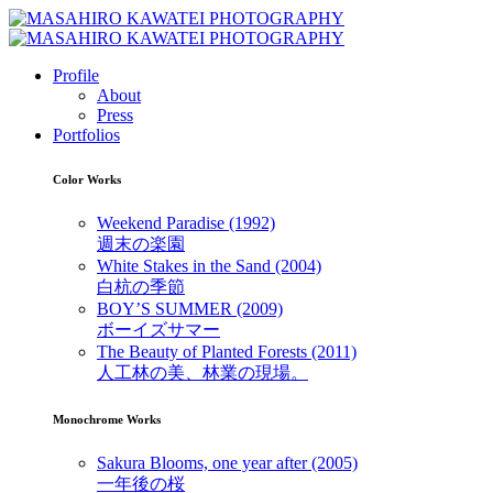
Profile
About
Press
Portfolios
Color Works
Weekend Paradise (1992)
週末の楽園
White Stakes in the Sand (2004)
白杭の季節
BOY’S SUMMER (2009)
ボーイズサマー
The Beauty of Planted Forests (2011)
人工林の美、林業の現場。
Monochrome Works
Sakura Blooms, one year after (2005)
一年後の桜