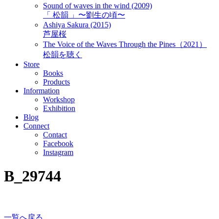
Sound of waves in the wind (2009)
「 松韻 」〜劉生の頃〜
Ashiya Sakura (2015)
芦屋桜
The Voice of the Waves Through the Pines（2021）
松韻を聴く
Store
Books
Products
Information
Workshop
Exhibition
Blog
Connect
Contact
Facebook
Instagram
B_29744
一覧へ戻る