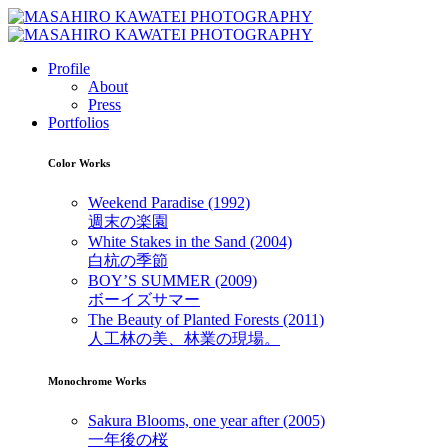
Profile
About
Press
Portfolios
Color Works
Weekend Paradise (1992)
週末の楽園
White Stakes in the Sand (2004)
白杭の季節
BOY’S SUMMER (2009)
ボーイズサマー
The Beauty of Planted Forests (2011)
人工林の美、林業の現場。
Monochrome Works
Sakura Blooms, one year after (2005)
一年後の桜