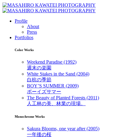
Profile
About
Press
Portfolios
Color Works
Weekend Paradise (1992)
週末の楽園
White Stakes in the Sand (2004)
白杭の季節
BOY’S SUMMER (2009)
ボーイズサマー
The Beauty of Planted Forests (2011)
人工林の美、林業の現場。
Monochrome Works
Sakura Blooms, one year after (2005)
一年後の桜