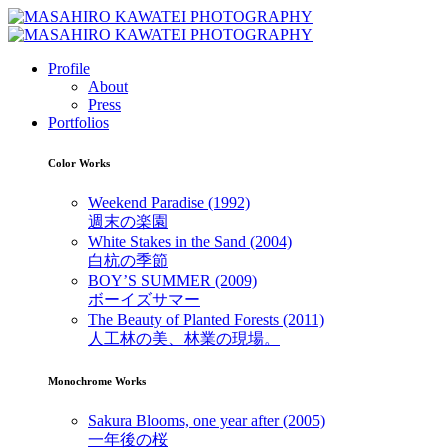
Profile
About
Press
Portfolios
Color Works
Weekend Paradise (1992)
週末の楽園
White Stakes in the Sand (2004)
白杭の季節
BOY’S SUMMER (2009)
ボーイズサマー
The Beauty of Planted Forests (2011)
人工林の美、林業の現場。
Monochrome Works
Sakura Blooms, one year after (2005)
一年後の桜