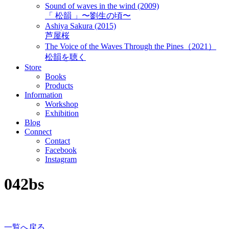
Sound of waves in the wind (2009)
「 松韻 」〜劉生の頃〜
Ashiya Sakura (2015)
芦屋桜
The Voice of the Waves Through the Pines（2021）
松韻を聴く
Store
Books
Products
Information
Workshop
Exhibition
Blog
Connect
Contact
Facebook
Instagram
042bs
一覧へ戻る