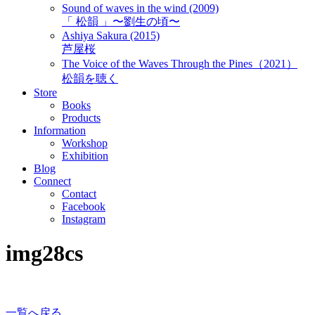
Sound of waves in the wind (2009)
「 松韻 」〜劉生の頃〜
Ashiya Sakura (2015)
芦屋桜
The Voice of the Waves Through the Pines（2021）
松韻を聴く
Store
Books
Products
Information
Workshop
Exhibition
Blog
Connect
Contact
Facebook
Instagram
img28cs
一覧へ戻る