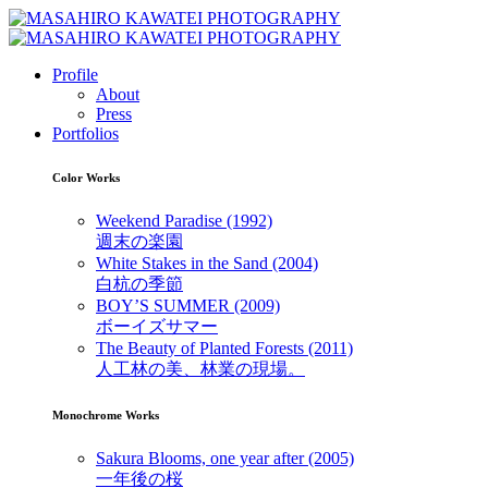
Profile
About
Press
Portfolios
Color Works
Weekend Paradise (1992)
週末の楽園
White Stakes in the Sand (2004)
白杭の季節
BOY’S SUMMER (2009)
ボーイズサマー
The Beauty of Planted Forests (2011)
人工林の美、林業の現場。
Monochrome Works
Sakura Blooms, one year after (2005)
一年後の桜