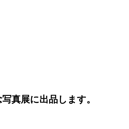
念写真展に出品します。
。