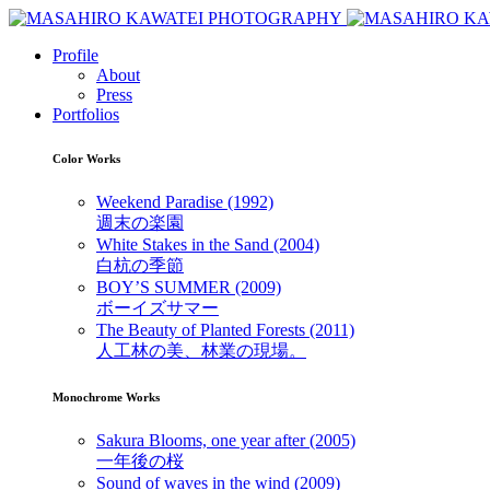
Profile
About
Press
Portfolios
Color Works
Weekend Paradise (1992)
週末の楽園
White Stakes in the Sand (2004)
白杭の季節
BOY’S SUMMER (2009)
ボーイズサマー
The Beauty of Planted Forests (2011)
人工林の美、林業の現場。
Monochrome Works
Sakura Blooms, one year after (2005)
一年後の桜
Sound of waves in the wind (2009)