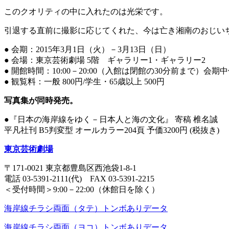
このクオリティの中に入れたのは光栄です。
引退する直前に撮影に応じてくれた、今は亡き湘南のおじい
● 会期：2015年3月1日（火）－3月13日（日）
● 会場：東京芸術劇場 5階 ギャラリー1・ギャラリー2
● 開館時間：10:00－20:00（入館は閉館の30分前まで）会
● 観覧料：一般 800円/学生・65歳以上 500円
写真集が同時発売。
●『日本の海岸線をゆく－日本人と海の文化』 寄稿 椎名誠
平凡社刊 B5判変型 オールカラー204頁 予価3200円 (税抜き)
東京芸術劇場
〒171-0021 東京都豊島区西池袋1-8-1
電話 03-5391-2111(代) FAX 03-5391-2215
＜受付時間＞9:00－22:00（休館日を除く）
海岸線チラシ両面（タテ）トンボありデータ
海岸線チラシ両面（ヨコ）トンボありデータ